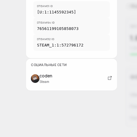
Ru
STEAM3 ID
[U:1:1145592345]
STEAM64 ID
К
76561199105858073
1.
STEAM32 ID
STEAM_1:1:572796172
1,2
СОЦИАЛЬНЫЕ СЕТИ
coden
Steam
Уб
По
По