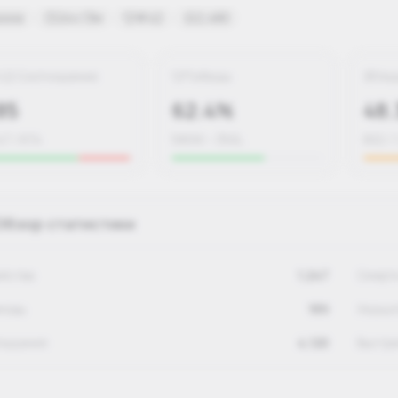
ssia
24ч 13м
#42
2,480
/Д Соотношение
Победы
Хе
85
62.4%
48
47 / 674
580W – 350L
602 / 
Обзор статистики
ийства
1,247
Смерт
мощь
189
Хедшо
падания
4,120
Выстр