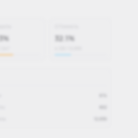
дшоты
Точность
.3%
32.1%
1,247
4,120 / 12,830
и
674
ты
602
елы
12,830