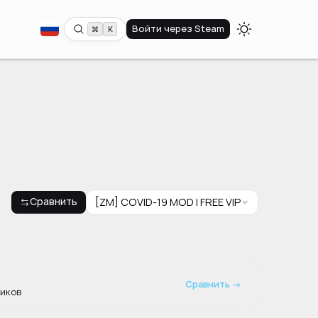
Войти через Steam
⌘
K
Сравнить
[ZM] COVID-19 MOD | FREE VIP
Сравнить →
ников