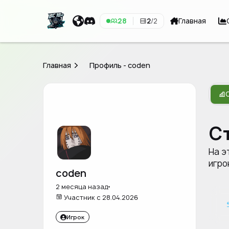
28
2
/2
Главная
Главная
Профиль - coden
С
На э
игро
coden
2 месяца назад
Участник с 28.04.2026
Игрок