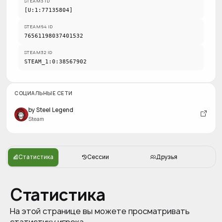
STEAM3 ID
[U:1:77135804]
STEAM64 ID
76561198037401532
STEAM32 ID
STEAM_1:0:38567902
СОЦИАЛЬНЫЕ СЕТИ
by Steel Legend
Steam
Статистика
Сессии
Друзья
Статистика
На этой странице вы можете просматривать
статистику игрока