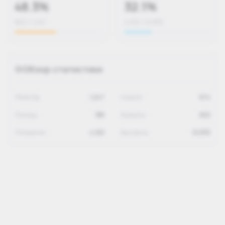
48.3%
32.1%
602 / 1,247
4,120 / 12,830
Обзор статистики
Убийства
1,247
Смерти
674
Помощь
189
Хедшоты
602
Попадания
4,120
Выстрелы
12,830
Статистика для этого игрока недоступна.
Игрок ещё не играл на этом сервере или данные пока не
загружены. Попробуйте выбрать другой сервер.