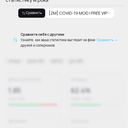
[ZM] COVID-19 MOD | FREE VIP
Сравнить
Сравните себя с другими
Узнайте, как ваша статистика выглядит на фоне
Сравнить →
друзей и соперников
Russia
24ч 13м
#42
2,480
К/Д Соотношение
Победы
1.85
62.4%
1,247 / 674
580W – 350L
Хедшоты
Точность