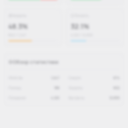
Хедшоты
Точность
48.3%
32.1%
602 / 1,247
4,120 / 12,830
Обзор статистики
Убийства
1,247
Смерти
674
Помощь
189
Хедшоты
602
Попадания
4,120
Выстрелы
12,830