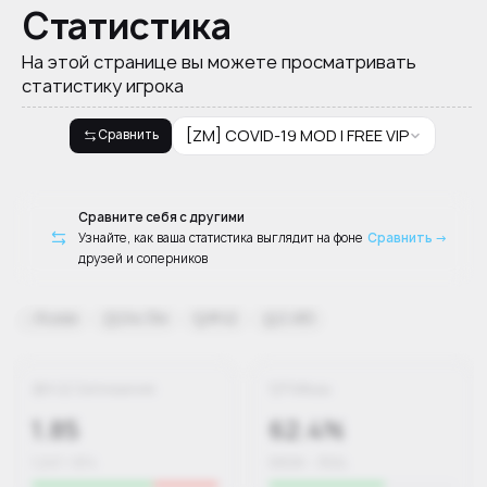
Статистика
На этой странице вы можете просматривать
статистику игрока
[ZM] COVID-19 MOD | FREE VIP
Сравнить
Сравните себя с другими
Узнайте, как ваша статистика выглядит на фоне
Сравнить →
друзей и соперников
Russia
24ч 13м
#42
2,480
К/Д Соотношение
Победы
1.85
62.4%
1,247 / 674
580W – 350L