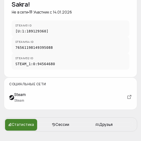
Sakra!
Не в сети
Участник с 14.01.2026
STEAM3 ID
[U:1:189129360]
STEAM64 ID
76561198149395088
STEAM32 ID
STEAM_1:0:94564680
СОЦИАЛЬНЫЕ СЕТИ
Steam
Steam
Статистика
Сессии
Друзья